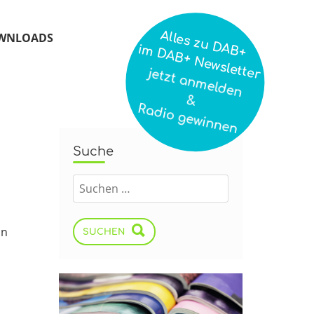
Alles zu DAB+
WNLOADS
im DAB+ Newsletter
jetzt anmelden
&
Radio gewinnen
Suche
in
SUCHEN