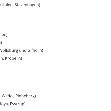
eukalen, Stavenhagen)
empe)
n)
 Wolfsburg und Gifhorn)
n, Kröpelin)
, Wedel, Pinneberg)
Hoya, Eystrup)