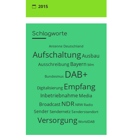
2015
Schlagworte
Antenne Deutschland
Aufschaltung
Ausbau
Bayern
Ausschreibung
blm
DAB+
Bundesmux
Empfang
Digitalisierung
Inbetriebnahme
Media
NDR
Broadcast
NRW
Radio
Sender
Sendernetz
Senderstandort
Versorgung
WorldDAB