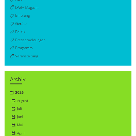
DAB+ Magazin
Empfang
Geräte
Politik
Pressemeldungen
Programm
Veranstaltung
Archiv
2026
August
Juli
Juni
Mai
April