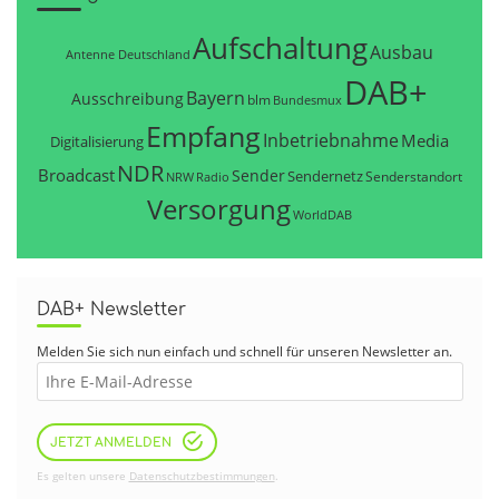
Aufschaltung
Ausbau
Antenne Deutschland
DAB+
Bayern
Ausschreibung
blm
Bundesmux
Empfang
Inbetriebnahme
Media
Digitalisierung
NDR
Broadcast
Sender
Sendernetz
Senderstandort
NRW
Radio
Versorgung
WorldDAB
DAB+ Newsletter
Melden Sie sich nun einfach und schnell für unseren Newsletter an.
JETZT ANMELDEN
Es gelten unsere
Datenschutzbestimmungen
.