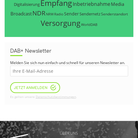
Empfang
Inbetriebnahme
Media
Digitalisierung
NDR
Broadcast
Sender
Sendernetz
Senderstandort
NRW
Radio
Versorgung
WorldDAB
DAB+ Newsletter
Melden Sie sich nun einfach und schnell für unseren Newsletter an.
JETZT ANMELDEN
Es gelten unsere
Datenschutzbestimmungen
.
ÜBER UNS