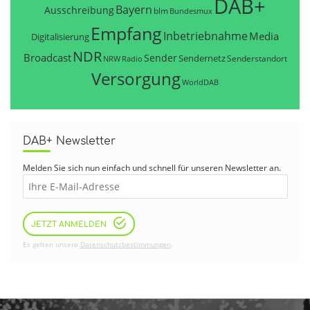
DAB+
Bayern
Ausschreibung
blm
Bundesmux
Empfang
Inbetriebnahme
Media
Digitalisierung
NDR
Broadcast
Sender
Sendernetz
Senderstandort
NRW
Radio
Versorgung
WorldDAB
DAB+ Newsletter
Melden Sie sich nun einfach und schnell für unseren Newsletter an.
JETZT ANMELDEN
Es gelten unsere
Datenschutzbestimmungen
.