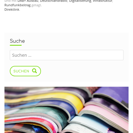
und mit
DAB+ Ausbau
,
Deutschlandradio
,
Digitalisierung
,
Infrastruktur
,
Rundfunkbeitrag
getagt.
Direktlink
.
Suche
SUCHEN