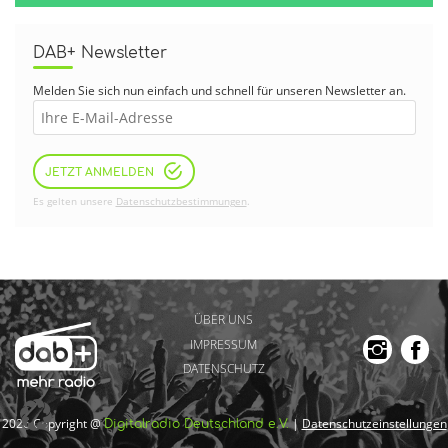
DAB+ Newsletter
Melden Sie sich nun einfach und schnell für unseren Newsletter an.
JETZT ANMELDEN
Es gelten unsere
Datenschutzbestimmungen
.
ÜBER UNS
IMPRESSUM
DATENSCHUTZ
2026 Copyright @
|
Datenschutzeinstellungen
Digitalradio Deutschland e.V.