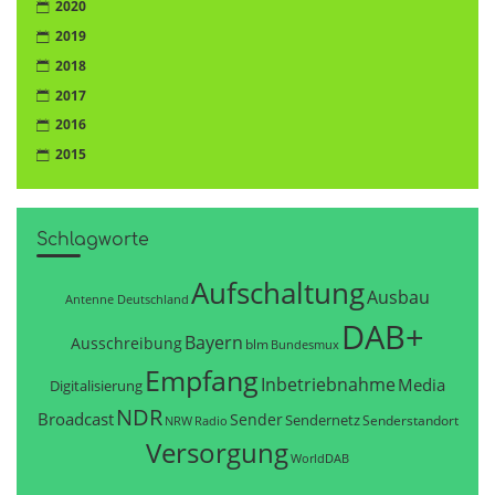
2020
2019
2018
2017
2016
2015
Schlagworte
Aufschaltung
Ausbau
Antenne Deutschland
DAB+
Bayern
Ausschreibung
blm
Bundesmux
Empfang
Inbetriebnahme
Media
Digitalisierung
NDR
Broadcast
Sender
Sendernetz
Senderstandort
NRW
Radio
Versorgung
WorldDAB