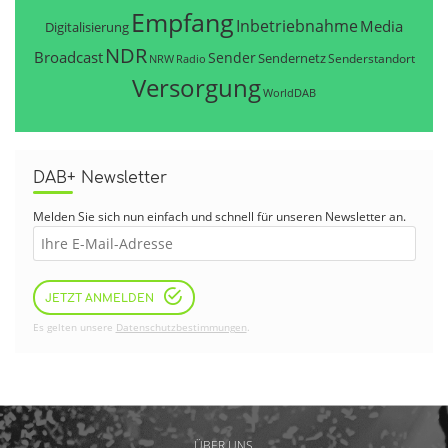
Empfang
Inbetriebnahme
Media
Digitalisierung
NDR
Broadcast
Sender
Sendernetz
Senderstandort
NRW
Radio
Versorgung
WorldDAB
DAB+ Newsletter
Melden Sie sich nun einfach und schnell für unseren Newsletter an.
JETZT ANMELDEN
Es gelten unsere
Datenschutzbestimmungen
.
ÜBER UNS