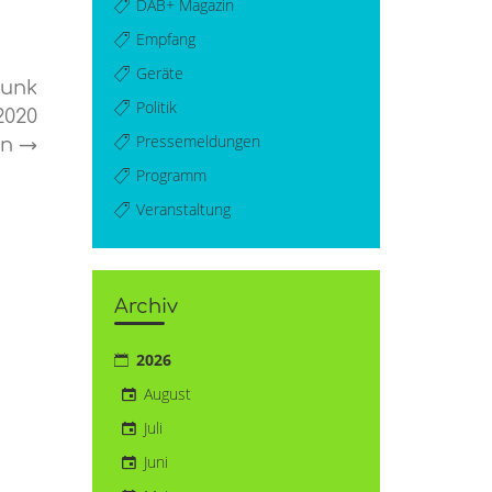
DAB+ Magazin
Empfang
Geräte
funk
Politik
2020
Pressemeldungen
en
→
Programm
Veranstaltung
Archiv
2026
August
Juli
Juni