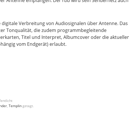
ber Antenne empfangen. Der rbb wird sein Sendernetz auch
ie digitale Verbreitung von Audiosignalen über Antenne. Das
ster Tonqualität, die zudem programmbegleitende
rkarten, Titel und Interpret, Albumcover oder die aktuelle
hängig vom Endgerät) erlaubt.
entlicht
nder
,
Templin
getagt.