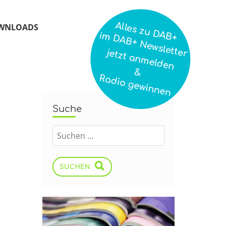
Alles zu DAB+
WNLOADS
im DAB+ Newsletter
jetzt anmelden
&
Radio gewinnen
Suche
SUCHEN