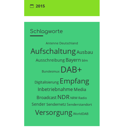
2015
Schlagworte
Antenne Deutschland
Aufschaltung
Ausbau
Bayern
Ausschreibung
blm
DAB+
Bundesmux
Empfang
Digitalisierung
Inbetriebnahme
Media
NDR
Broadcast
NRW
Radio
Sender
Sendernetz
Senderstandort
Versorgung
WorldDAB