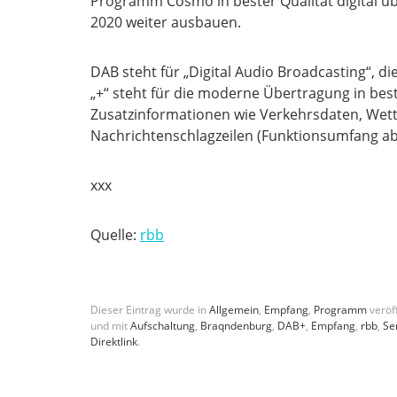
Programm Cosmo in bester Qualität digital ü
2020 weiter ausbauen.
DAB steht für „Digital Audio Broadcasting“, d
„+“ steht für die moderne Übertragung in be
Zusatzinformationen wie Verkehrsdaten, Wette
Nachrichtenschlagzeilen (Funktionsumfang ab
xxx
Quelle:
rbb
Dieser Eintrag wurde in
Allgemein
,
Empfang
,
Programm
veröff
und mit
Aufschaltung
,
Braqndenburg
,
DAB+
,
Empfang
,
rbb
,
Se
Direktlink
.