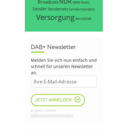
NDR
Broadcast
NRW
Radio
Sender
Sendernetz
Senderstandort
Versorgung
WorldDAB
DAB+ Newsletter
Melden Sie sich nun einfach und
schnell für unseren Newsletter
an.
JETZT ANMELDEN
Es gelten unsere
Datenschutzbestimmungen
.