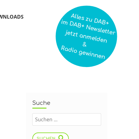
Alles zu DAB+
WNLOADS
im DAB+ Newsletter
jetzt anmelden
&
Radio gewinnen
Suche
SUCHEN