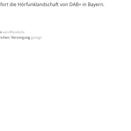
fort die Hörfunklandschaft von DAB+ in Bayern.
en
veröffentlicht
nchen
,
Versorgung
getagt.