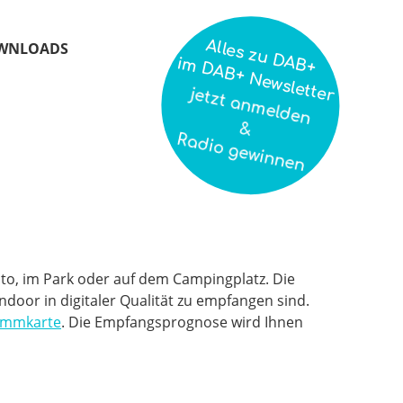
Alles zu DAB+
WNLOADS
im DAB+ Newsletter
jetzt anmelden
&
Radio gewinnen
to, im Park oder auf dem Campingplatz. Die
or in digitaler Qualität zu empfangen sind.
ammkarte
. Die Empfangsprognose wird Ihnen