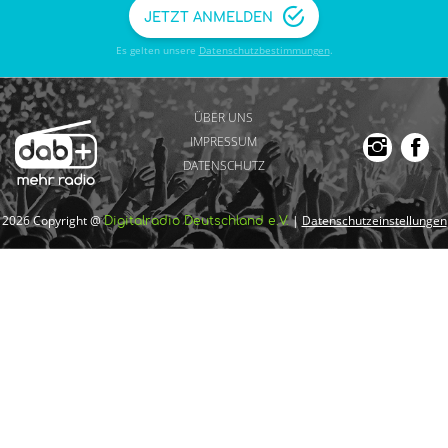
JETZT ANMELDEN
Es gelten unsere
Datenschutzbestimmungen
.
ÜBER UNS
IMPRESSUM
DATENSCHUTZ
2026 Copyright @
|
Datenschutzeinstellungen
Digitalradio Deutschland e.V.