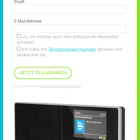
Stadt
E-Mail-Adresse
Ja, ich möchte auch den dabplus.de Newsletter
erhalten.
Ich habe die
Teilnahmebedingungen
gelesen und
akzeptiere sie.
Es gelten unsere
Datenschutzbestimmungen
.