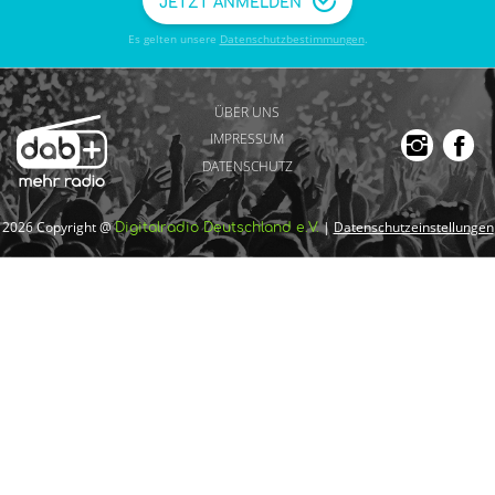
JETZT ANMELDEN
Es gelten unsere
Datenschutzbestimmungen
.
ÜBER UNS
IMPRESSUM
DATENSCHUTZ
2026 Copyright @
|
Datenschutzeinstellungen
Digitalradio Deutschland e.V.