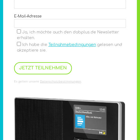
E-Mail-Adresse
Ja, ich möchte auch den dabplus.de Newsletter
erhalten.
Ich habe die
Teilnahmebedingungen
gelesen und
akzeptiere sie.
Es gelten unsere
Datenschutzbestimmungen
.