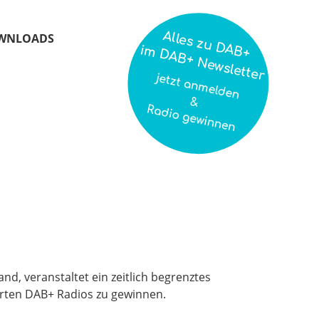
Alles zu DAB+
WNLOADS
im DAB+ Newsletter
jetzt anmelden
&
Radio gewinnen
nd, veranstaltet ein zeitlich begrenztes
erten DAB+ Radios zu gewinnen.