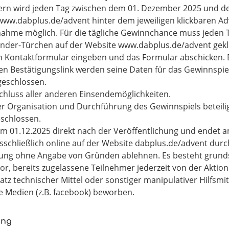
mern wird jeden Tag zwischen dem 01. Dezember 2025 und 
e www.dabplus.de/advent hinter dem jeweiligen klickbaren A
ilnahme möglich. Für die tägliche Gewinnchance muss jeden
ender-Türchen auf der Website www.dabplus.de/advent gekl
n Kontaktformular eingeben und das Formular abschicken. E
ten Bestätigungslink werden seine Daten für das Gewinnspiel
geschlossen.
schluss aller anderen Einsendemöglichkeiten.
 der Organisation und Durchführung des Gewinnspiels betei
schlossen.
 am 01.12.2025 direkt nach der Veröffentlichung und endet 
usschließlich online auf der Website dabplus.de/advent du
bung ohne Angabe von Gründen ablehnen. Es besteht grundsä
or, bereits zugelassene Teilnehmer jederzeit von der Aktion
satz technischer Mittel oder sonstiger manipulativer Hilfsm
le Medien (z.B. facebook) beworben.
ung