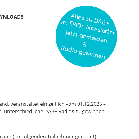
Alles zu DAB+
WNLOADS
im DAB+ Newsletter
jetzt anmelden
&
Radio gewinnen
nd, veranstaltet ein zeitlich vom 01.12.2025 –
n, unterschiedliche DAB+ Radios zu gewinnen.
chland (im Folgenden Teilnehmer genannt).