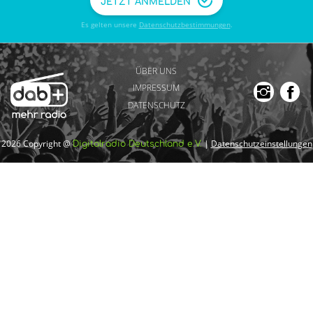
JETZT ANMELDEN
Es gelten unsere
Datenschutzbestimmungen
.
ÜBER UNS
IMPRESSUM
DATENSCHUTZ
2026 Copyright @
|
Datenschutzeinstellungen
Digitalradio Deutschland e.V.