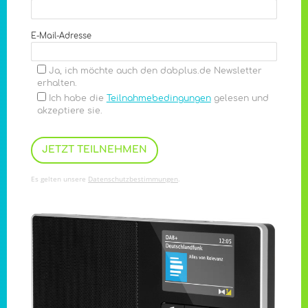
E-Mail-Adresse
Ja, ich möchte auch den dabplus.de Newsletter
erhalten.
Ich habe die
Teilnahmebedingungen
gelesen und
akzeptiere sie.
Es gelten unsere
Datenschutzbestimmungen
.