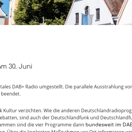
m 30. Juni
itales DAB+ Radio umgestellt. Die parallele Ausstrahlung v
beendet.
nk Kultur verzichten. Wie die anderen Deutschlandradiopr
atten, sind auch der Deutschlandfunk und Deutschlandfun
rammen sind die vier Programme dann
bundesweit im DA
ng. Über die konkreten Maßnahmen vor Ort informieren wir 