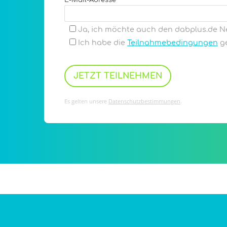
Ja, ich möchte auch den dabplus.de Ne
Ich habe die
Teilnahmebedingungen
ge
Es gelten unsere
Datenschutzbestimmungen
.