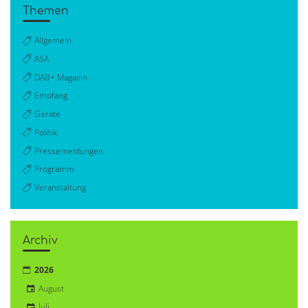
Themen
Allgemein
ASA
DAB+ Magazin
Empfang
Geräte
Politik
Pressemeldungen
Programm
Veranstaltung
Archiv
2026
August
Juli