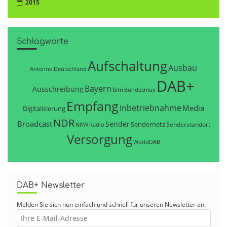
2015
Schlagworte
Aufschaltung
Ausbau
Antenne Deutschland
DAB+
Bayern
Ausschreibung
blm
Bundesmux
Empfang
Inbetriebnahme
Media
Digitalisierung
NDR
Broadcast
Sender
Sendernetz
Senderstandort
NRW
Radio
Versorgung
WorldDAB
DAB+ Newsletter
Melden Sie sich nun einfach und schnell für unseren Newsletter an.