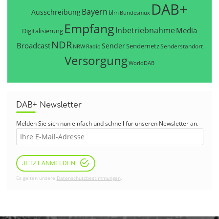
DAB+
Bayern
Ausschreibung
blm
Bundesmux
Empfang
Inbetriebnahme
Media
Digitalisierung
NDR
Broadcast
Sender
Sendernetz
Senderstandort
NRW
Radio
Versorgung
WorldDAB
DAB+ Newsletter
Melden Sie sich nun einfach und schnell für unseren Newsletter an.
JETZT ANMELDEN
Es gelten unsere
Datenschutzbestimmungen
.