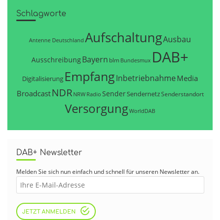
Schlagworte
Aufschaltung
Ausbau
Antenne Deutschland
DAB+
Bayern
Ausschreibung
blm
Bundesmux
Empfang
Inbetriebnahme
Media
Digitalisierung
NDR
Broadcast
Sender
Sendernetz
Senderstandort
NRW
Radio
Versorgung
WorldDAB
DAB+ Newsletter
Melden Sie sich nun einfach und schnell für unseren Newsletter an.
JETZT ANMELDEN