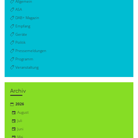
Allgemein
ASA
DAB+ Magazin
Empfang
Geräte
Politik
Pressemeldungen
Programm
Veranstaltung
Archiv
2026
August
Juli
Juni
Mai