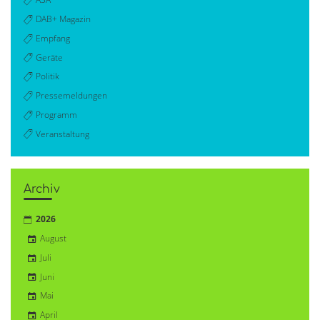
DAB+ Magazin
Empfang
Geräte
Politik
Pressemeldungen
Programm
Veranstaltung
Archiv
2026
August
Juli
Juni
Mai
April