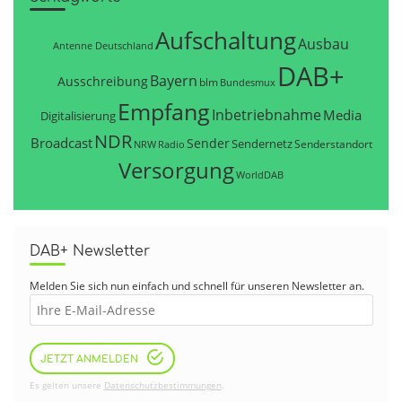
Aufschaltung
Ausbau
Antenne Deutschland
DAB+
Bayern
Ausschreibung
blm
Bundesmux
Empfang
Inbetriebnahme
Media
Digitalisierung
NDR
Broadcast
Sender
Sendernetz
Senderstandort
NRW
Radio
Versorgung
WorldDAB
DAB+ Newsletter
Melden Sie sich nun einfach und schnell für unseren Newsletter an.
JETZT ANMELDEN
Es gelten unsere
Datenschutzbestimmungen
.