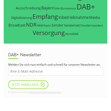
DAB+
Bayern
Ausschreibung
blm
Bundesmux
Empfang
Inbetriebnahme
Media
Digitalisierung
NDR
Broadcast
Sender
Sendernetz
Senderstandort
NRW
Radio
Versorgung
WorldDAB
DAB+ Newsletter
Melden Sie sich nun einfach und schnell für unseren Newsletter an.
JETZT ANMELDEN
Es gelten unsere
Datenschutzbestimmungen
.