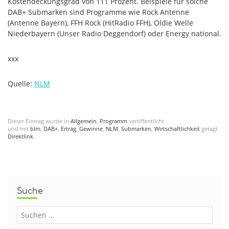
Kostendeckungsgrad von 111 Prozent. Beispiele für solche
DAB+ Submarken sind Programme wie Rock Antenne
(Antenne Bayern), FFH Rock (HitRadio FFH), Oldie Welle
Niederbayern (Unser Radio Deggendorf) oder Energy national.
xxx
Quelle:
NLM
Dieser Eintrag wurde in
Allgemein
,
Programm
veröffentlicht
und mit
blm
,
DAB+
,
Ertrag
,
Gewinne
,
NLM
,
Submarken
,
Wirtschaftlichkeit
getagt.
Direktlink
.
Suche