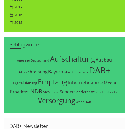
2017
2016
2015
Schlagworte
Aufschaltung
Ausbau
Antenne Deutschland
DAB+
Bayern
Ausschreibung
blm
Bundesmux
Empfang
Inbetriebnahme
Media
Digitalisierung
NDR
Broadcast
Sender
Sendernetz
Senderstandort
NRW
Radio
Versorgung
WorldDAB
DAB+ Newsletter