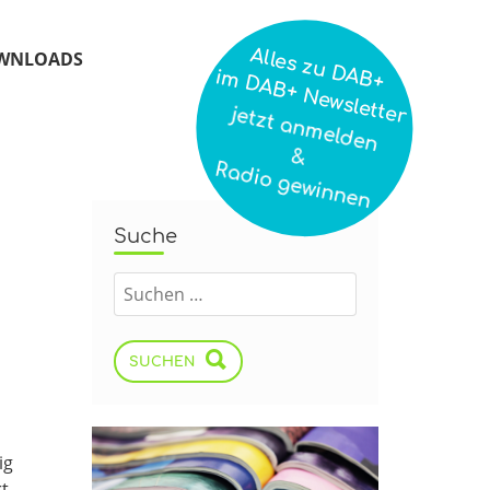
Alles zu DAB+
WNLOADS
im DAB+ Newsletter
jetzt anmelden
&
Radio gewinnen
Suche
SUCHEN
ig
t-