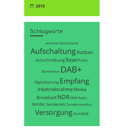
2015
Schlagworte
Antenne Deutschland
Aufschaltung
Ausbau
Bayern
Ausschreibung
blm
DAB+
Bundesmux
Empfang
Digitalisierung
Inbetriebnahme
Media
NDR
Broadcast
NRW
Radio
Sender
Sendernetz
Senderstandort
Versorgung
WorldDAB