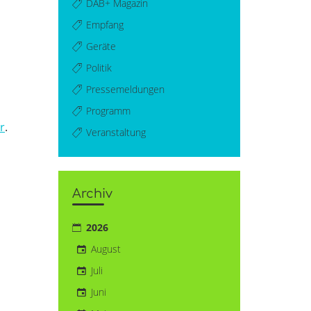
DAB+ Magazin
Empfang
Geräte
Politik
Pressemeldungen
Programm
er
.
Veranstaltung
Archiv
2026
August
Juli
Juni