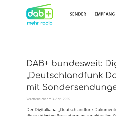
SENDER
EMPFANG
DAB+ bundesweit: Di
„Deutschlandfunk D
mit Sondersendunge
Veröffentlicht am
3
.
April
2020
Der Digitalkanal „Deutschlandfunk Dokumente
die wichtigsten Pressetermine zur aktuellen K