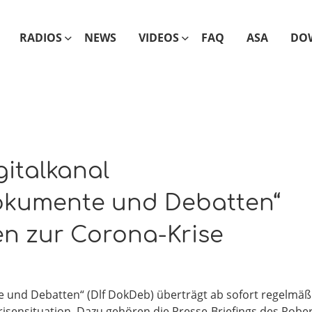
RADIOS
NEWS
VIDEOS
FAQ
ASA
DO
gitalkanal
okumente und Debatten“
n zur Corona-Krise
 und Debatten“ (Dlf DokDeb) überträgt ab sofort regelmäß
risensituation. Dazu gehören die Presse-Briefings des Rober