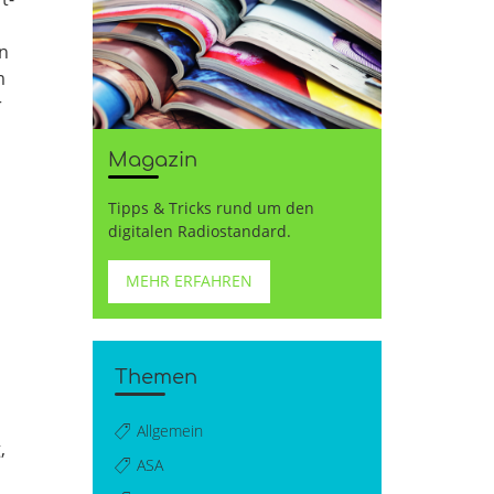
n
m
r
Magazin
Tipps & Tricks rund um den
digitalen Radiostandard.
d
MEHR ERFAHREN
Themen
Allgemein
,
ASA