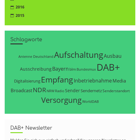
2016
2015
Schlagworte
Aufschaltung
Ausbau
Antenne Deutschland
DAB+
Bayern
Ausschreibung
blm
Bundesmux
Empfang
Inbetriebnahme
Media
Digitalisierung
NDR
Broadcast
Sender
Sendernetz
Senderstandort
NRW
Radio
Versorgung
WorldDAB
DAB+ Newsletter