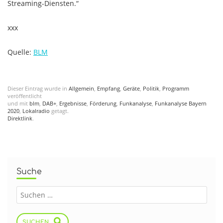
Streaming-Diensten.“
xxx
Quelle:
BLM
Dieser Eintrag wurde in
Allgemein
,
Empfang
,
Geräte
,
Politik
,
Programm
veröffentlicht
und mit
blm
,
DAB+
,
Ergebnisse
,
Förderung
,
Funkanalyse
,
Funkanalyse Bayern
2020
,
Lokalradio
getagt.
Direktlink
.
Suche
SUCHEN