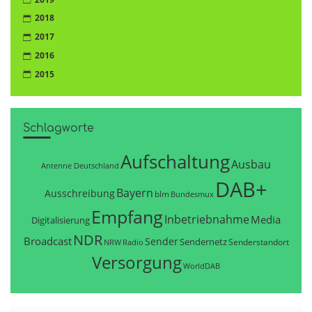
2018
2017
2016
2015
Schlagworte
Aufschaltung
Ausbau
Antenne Deutschland
DAB+
Bayern
Ausschreibung
blm
Bundesmux
Empfang
Inbetriebnahme
Media
Digitalisierung
NDR
Broadcast
Sender
Sendernetz
Senderstandort
NRW
Radio
Versorgung
WorldDAB