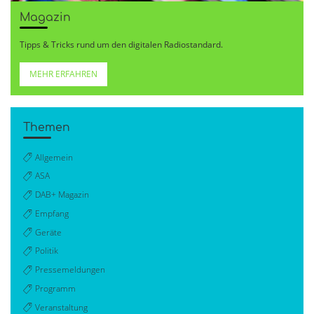
Magazin
Tipps & Tricks rund um den digitalen Radiostandard.
MEHR ERFAHREN
Themen
Allgemein
ASA
DAB+ Magazin
Empfang
Geräte
Politik
Pressemeldungen
Programm
Veranstaltung