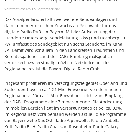
Veröffentlicht am
17
.
September
2020
Das Voralpenland erhält zwei weitere Sendeanlagen und
damit einen erheblichen Zuwachs an Reichweite für das
digitale Radio DAB+ in Bayern. Mit der Aufschaltung der
Standorte Untersberg (Sendeleistung 5 kW) und Hochberg (10
kW) umfasst das Sendegebiet nun sechs Standorte im Kanal
7A. Damit wird vor allem in den Landkreisen Traunstein und
Berchtesgadener Land der DAB+ Empfang maßgeblich
verbessert bzw. erstmalig möglich. Netzbetreiber des
Regionalnetzes ist die Bayern Digital Radio GmbH.
Insgesamt profitieren im Versorgungszielgebiet Oberland und
Südostoberbayern ca. 1,21 Mio. Einwohner von dem neuen
Regionalnetz. Für ca. 1 Mio. Einwohner reicht zum Empfang
der DAB+ Programme eine Zimmerantenne. Die Abdeckung
im mobilen Bereich liegt im Versorgungsgebiet bei ca. 93%.
Im Regionalnetz Voralpenland werden aktuell die Programme
von Bayernwelle SüdOst, Radio Alpenwelle, Radio Arabella
Kult, Radio BUH, Radio Charivari Rosenheim, Radio Galaxy