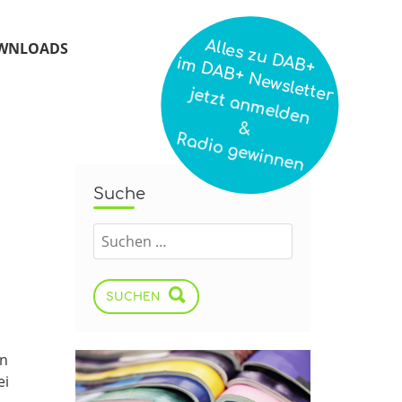
Alles zu DAB+
WNLOADS
im DAB+ Newsletter
jetzt anmelden
&
Radio gewinnen
Suche
SUCHEN
en
ei