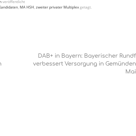
m
veröffentlicht
Kandidaten
,
MA HSH
,
zweiter privater Multiplex
getagt.
DAB+ in Bayern: Bayerischer Rund
n
verbessert Versorgung in Gemünde
Ma