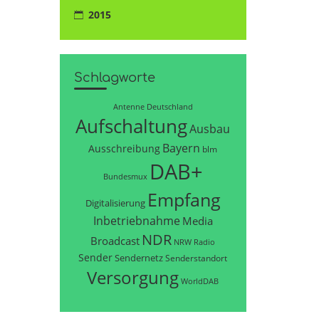
2015
Schlagworte
Antenne Deutschland
Aufschaltung
Ausbau
Bayern
Ausschreibung
blm
DAB+
Bundesmux
Empfang
Digitalisierung
Inbetriebnahme
Media
NDR
Broadcast
NRW
Radio
Sender
Sendernetz
Senderstandort
Versorgung
WorldDAB