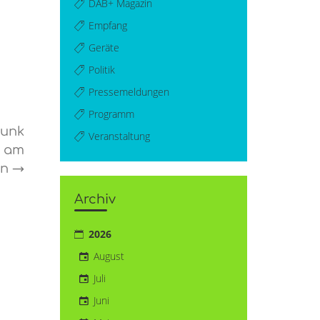
DAB+ Magazin
Empfang
Geräte
Politik
Pressemeldungen
Programm
funk
Veranstaltung
n am
in
→
Archiv
2026
August
Juli
Juni