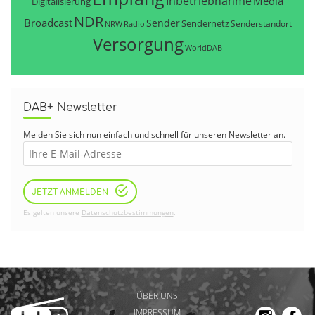
Inbetriebnahme
Media
Digitalisierung
NDR
Broadcast
Sender
Sendernetz
Senderstandort
NRW
Radio
Versorgung
WorldDAB
DAB+ Newsletter
Melden Sie sich nun einfach und schnell für unseren Newsletter an.
JETZT ANMELDEN
Es gelten unsere
Datenschutzbestimmungen
.
ÜBER UNS
IMPRESSUM