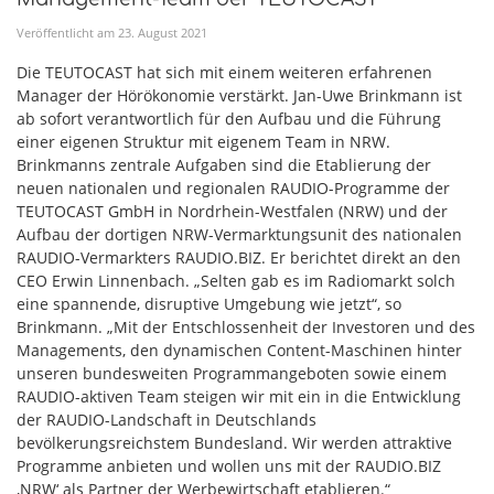
Veröffentlicht am
23
.
August
2021
Die TEUTOCAST hat sich mit einem weiteren erfahrenen
Manager der Hörökonomie verstärkt. Jan-Uwe Brinkmann ist
ab sofort verantwortlich für den Aufbau und die Führung
einer eigenen Struktur mit eigenem Team in NRW.
Brinkmanns zentrale Aufgaben sind die Etablierung der
neuen nationalen und regionalen RAUDIO-Programme der
TEUTOCAST GmbH in Nordrhein-Westfalen (NRW) und der
Aufbau der dortigen NRW-Vermarktungsunit des nationalen
RAUDIO-Vermarkters RAUDIO.BIZ. Er berichtet direkt an den
CEO Erwin Linnenbach. „Selten gab es im Radiomarkt solch
eine spannende, disruptive Umgebung wie jetzt“, so
Brinkmann. „Mit der Entschlossenheit der Investoren und des
Managements, den dynamischen Content-Maschinen hinter
unseren bundesweiten Programmangeboten sowie einem
RAUDIO-aktiven Team steigen wir mit ein in die Entwicklung
der RAUDIO-Landschaft in Deutschlands
bevölkerungsreichstem Bundesland. Wir werden attraktive
Programme anbieten und wollen uns mit der RAUDIO.BIZ
‚NRW‘ als Partner der Werbewirtschaft etablieren.“