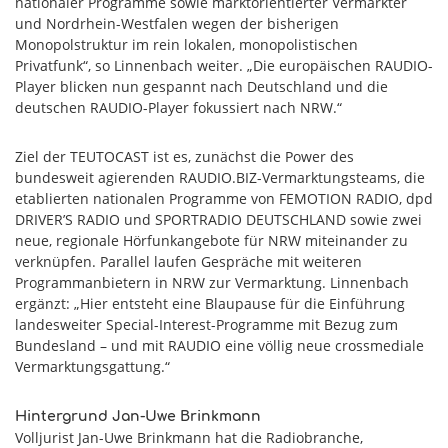
nationaler Programme sowie marktorientierter Vermarkter
und Nordrhein-Westfalen wegen der bisherigen
Monopolstruktur im rein lokalen, monopolistischen
Privatfunk“, so Linnenbach weiter. „Die europäischen RAUDIO-
Player blicken nun gespannt nach Deutschland und die
deutschen RAUDIO-Player fokussiert nach NRW.“
Ziel der TEUTOCAST ist es, zunächst die Power des
bundesweit agierenden RAUDIO.BIZ-Vermarktungsteams, die
etablierten nationalen Programme von FEMOTION RADIO, dpd
DRIVER’S RADIO und SPORTRADIO DEUTSCHLAND sowie zwei
neue, regionale Hörfunkangebote für NRW miteinander zu
verknüpfen. Parallel laufen Gespräche mit weiteren
Programmanbietern in NRW zur Vermarktung. Linnenbach
ergänzt: „Hier entsteht eine Blaupause für die Einführung
landesweiter Special-Interest-Programme mit Bezug zum
Bundesland – und mit RAUDIO eine völlig neue crossmediale
Vermarktungsgattung.“
Hintergrund Jan-Uwe Brinkmann
Volljurist Jan-Uwe Brinkmann hat die Radiobranche,