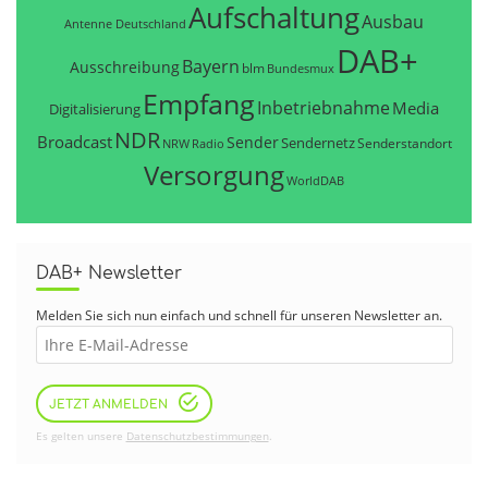
Aufschaltung
Ausbau
Antenne Deutschland
DAB+
Bayern
Ausschreibung
blm
Bundesmux
Empfang
Inbetriebnahme
Media
Digitalisierung
NDR
Broadcast
Sender
Sendernetz
Senderstandort
NRW
Radio
Versorgung
WorldDAB
DAB+ Newsletter
Melden Sie sich nun einfach und schnell für unseren Newsletter an.
JETZT ANMELDEN
Es gelten unsere
Datenschutzbestimmungen
.