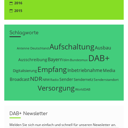
2016
2015
Schlagworte
Aufschaltung
Ausbau
Antenne Deutschland
DAB+
Bayern
Ausschreibung
blm
Bundesmux
Empfang
Inbetriebnahme
Media
Digitalisierung
NDR
Broadcast
Sender
Sendernetz
Senderstandort
NRW
Radio
Versorgung
WorldDAB
DAB+ Newsletter
Melden Sie sich nun einfach und schnell für unseren Newsletter an.