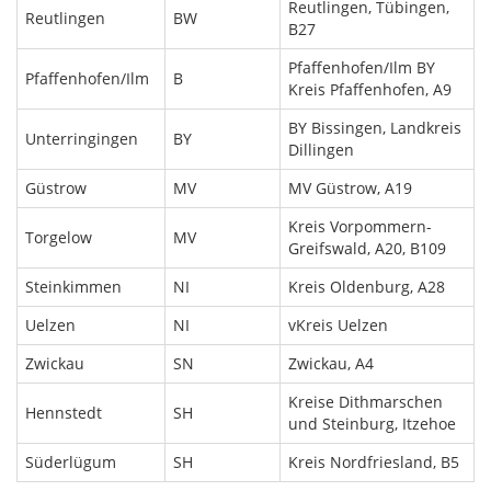
Reutlingen, Tübingen,
Reutlingen
BW
B27
Pfaffenhofen/Ilm BY
Pfaffenhofen/Ilm
B
Kreis Pfaffenhofen, A9
BY Bissingen, Landkreis
Unterringingen
BY
Dillingen
Güstrow
MV
MV Güstrow, A19
Kreis Vorpommern-
Torgelow
MV
Greifswald, A20, B109
Steinkimmen
NI
Kreis Oldenburg, A28
Uelzen
NI
vKreis Uelzen
Zwickau
SN
Zwickau, A4
Kreise Dithmarschen
Hennstedt
SH
und Steinburg, Itzehoe
Süderlügum
SH
Kreis Nordfriesland, B5