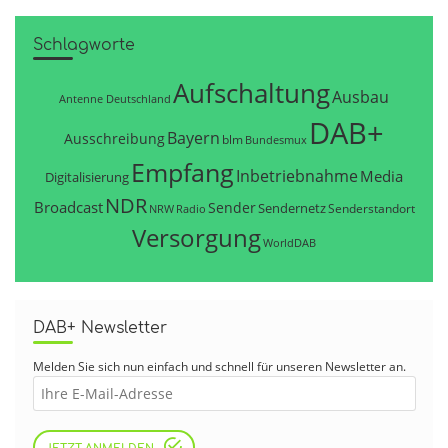
Schlagworte
Aufschaltung
Ausbau
Antenne Deutschland
DAB+
Bayern
Ausschreibung
blm
Bundesmux
Empfang
Inbetriebnahme
Media
Digitalisierung
NDR
Broadcast
Sender
Sendernetz
Senderstandort
NRW
Radio
Versorgung
WorldDAB
DAB+ Newsletter
Melden Sie sich nun einfach und schnell für unseren Newsletter an.