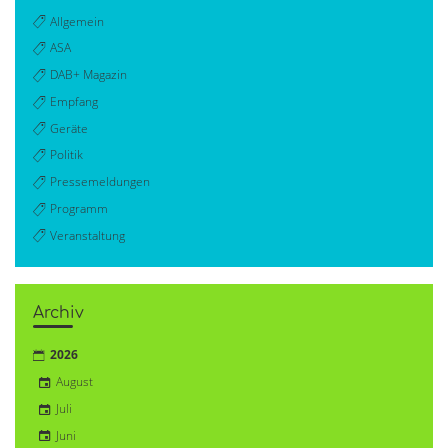
Allgemein
ASA
DAB+ Magazin
Empfang
Geräte
Politik
Pressemeldungen
Programm
Veranstaltung
Archiv
2026
August
Juli
Juni