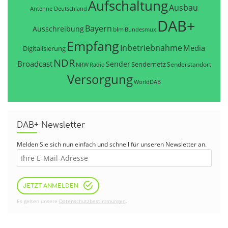
Aufschaltung
Ausbau
Antenne Deutschland
DAB+
Bayern
Ausschreibung
blm
Bundesmux
Empfang
Inbetriebnahme
Media
Digitalisierung
NDR
Broadcast
Sender
Sendernetz
Senderstandort
NRW
Radio
Versorgung
WorldDAB
DAB+ Newsletter
Melden Sie sich nun einfach und schnell für unseren Newsletter an.
JETZT ANMELDEN
Es gelten unsere
Datenschutzbestimmungen
.