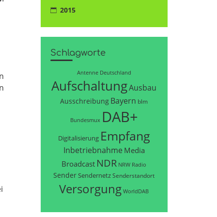
2015
Schlagworte
Antenne Deutschland
en
Aufschaltung
Ausbau
en
Bayern
Ausschreibung
blm
DAB+
Bundesmux
Empfang
Digitalisierung
Inbetriebnahme
Media
NDR
Broadcast
NRW
Radio
Sender
Sendernetz
Senderstandort
Versorgung
i
WorldDAB