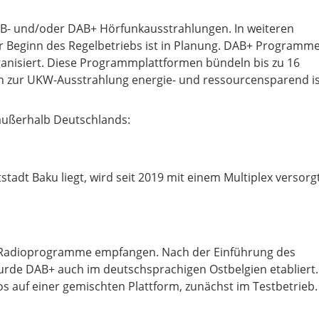
DAB- und/oder DAB+ Hörfunkausstrahlungen. In weiteren
r Beginn des Regelbetriebs ist in Planung. DAB+ Programm
anisiert. Diese Programmplattformen bündeln bis zu 16
ch zur UKW-Ausstrahlung energie- und ressourcensparend is
n außerhalb Deutschlands:
tadt Baku liegt, wird seit 2019 mit einem Multiplex versorgt
 Radioprogramme empfangen. Nach der Einführung des
urde DAB+ auch im deutschsprachigen Ostbelgien etabliert.
os auf einer gemischten Plattform, zunächst im Testbetrieb.