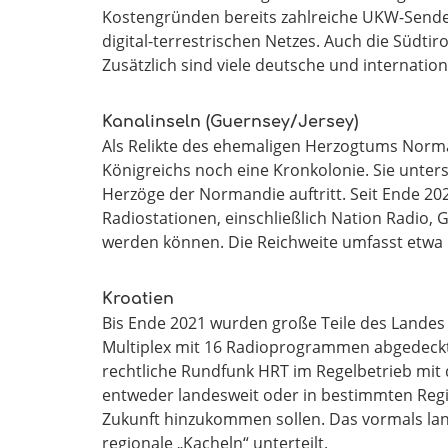
Kostengründen bereits zahlreiche UKW-Sender
digital-terrestrischen Netzes. Auch die Südtir
Zusätzlich sind viele deutsche und internatio
Kanalinseln (Guernsey/Jersey)
Als Relikte des ehemaligen Herzogtums Norman
Königreichs noch eine Kronkolonie. Sie unterst
Herzöge der Normandie auftritt. Seit Ende 202
Radiostationen, einschließlich Nation Radio, 
werden können. Die Reichweite umfasst etwa 
Kroatien
Bis Ende 2021 wurden große Teile des Landes
Multiplex mit 16 Radioprogrammen abgedeckt. 
rechtliche Rundfunk HRT im Regelbetrieb mit
entweder landesweit oder in bestimmten Regio
Zukunft hinzukommen sollen. Das vormals land
regionale „Kacheln“ unterteilt.