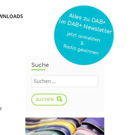
Alles zu DAB+
WNLOADS
im DAB+ Newsletter
jetzt anmelden
&
Radio gewinnen
Suche
SUCHEN
r