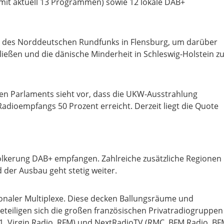
(mit aktuell 13 Programmen) sowie 12 lokale DAB+
 des Norddeutschen Rundfunks in Flensburg, um darüber
ließen und die dänische Minderheit in Schleswig-Holstein z
en Parlaments sieht vor, dass die UKW-Ausstrahlung
 Radioempfangs 50 Prozent erreicht. Derzeit liegt die Quote
ölkerung DAB+ empfangen. Zahlreiche zusätzliche Regionen
 der Ausbau geht stetig weiter.
tionaler Multiplexe. Diese decken Ballungsräume und
eiligen sich die großen französischen Privatradiogruppen
 1, Virgin Radio, RFM) und NextRadioTV (RMC, BFM Radio, B