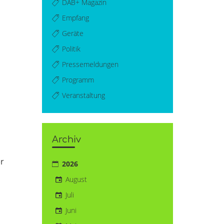
DAB+ Magazin
Empfang
Geräte
Politik
Pressemeldungen
Programm
Veranstaltung
Archiv
er
2026
August
Juli
Juni