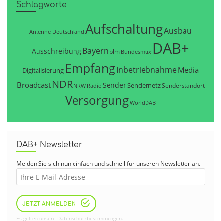
Schlagworte
Aufschaltung
Ausbau
Antenne Deutschland
DAB+
Bayern
Ausschreibung
blm
Bundesmux
Empfang
Inbetriebnahme
Media
Digitalisierung
NDR
Broadcast
Sender
Sendernetz
Senderstandort
NRW
Radio
Versorgung
WorldDAB
DAB+ Newsletter
Melden Sie sich nun einfach und schnell für unseren Newsletter an.
JETZT ANMELDEN
Es gelten unsere
Datenschutzbestimmungen
.