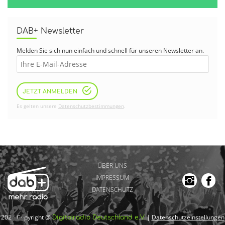
DAB+ Newsletter
Melden Sie sich nun einfach und schnell für unseren Newsletter an.
JETZT ANMELDEN
Es gelten unsere
Datenschutzbestimmungen
.
ÜBER UNS
IMPRESSUM
DATENSCHUTZ
2026 Copyright @
|
Datenschutzeinstellungen
Digitalradio Deutschland e.V.