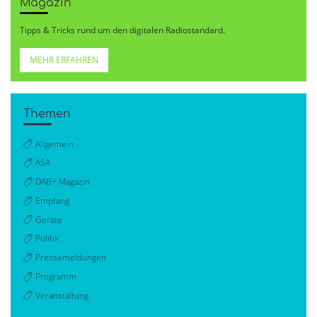
Magazin
Tipps & Tricks rund um den digitalen Radiostandard.
MEHR ERFAHREN
Themen
Allgemein
ASA
DAB+ Magazin
Empfang
Geräte
Politik
Pressemeldungen
Programm
Veranstaltung