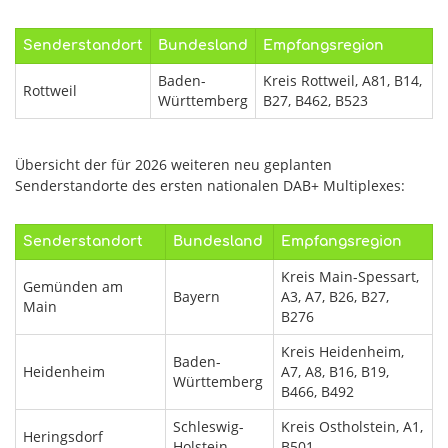
Senderstandort
Bundesland
Empfangsregion
Baden-
Kreis Rottweil, A81, B14,
Rottweil
Württemberg
B27, B462, B523
Übersicht der für 2026 weiteren neu geplanten
Senderstandorte des ersten nationalen DAB+ Multiplexes:
Senderstandort
Bundesland
Empfangsregion
Kreis Main-Spessart,
Gemünden am
Bayern
A3, A7, B26, B27,
Main
B276
Kreis Heidenheim,
Baden-
Heidenheim
A7, A8, B16, B19,
Württemberg
B466, B492
Schleswig-
Kreis Ostholstein, A1,
Heringsdorf
Holstein
B501