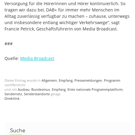
Versorgung für die Hörerinnen und Hörer kontinuierlich. So
tragen wir dazu bei, DAB+ für immer mehr Menschen im
Alltag zuverlässig verfügbar zu machen – zuhause, unterwegs
und insbesondere entlang wichtiger Verkehrswege“, sagt
Francie Petrick, Geschäftsführerin von Media Broadcast.
###
Quelle:
Media Broadcast
Dieser Eintrag wurde in
Allgemein
,
Empfang
,
Pressemeldungen
,
Programm
veröffentlicht
und mit
Ausbau
,
Bundesmux
,
Empfang
,
Erste nationale Programmplattform
,
Sendernetz
,
Senderstandorte
getagt.
Direktlink
.
Suche