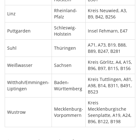
Rheinland-
Kreis Neuwied, A3,
Linz
Pfalz
B9, B42, B256
Schleswig-
Puttgarden
Insel Fehmarn, E47
Holstein
A71, A73, B19, B88,
Suhl
Thüringen
B89, B247, B281
Kreis Görlitz, A4, A15,
Weißwasser
Sachsen
B96, B97, B115, B156
Kreis Tuttlingen, A81,
Witthoh/Emmingen-
Baden-
A98, B14, B311, B491,
Liptingen
Württemberg
B523
Kreis
Mecklenburg-
Mecklenburgische
Wustrow
Vorpommern
Seenplatte, A19, A24,
B96, B122, B198