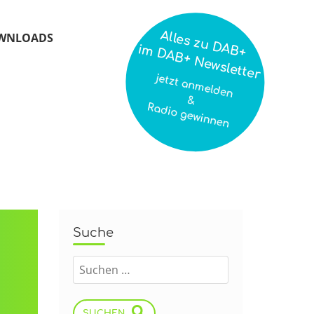
Alles zu DAB+
WNLOADS
im DAB+ Newsletter
jetzt anmelden
&
Radio gewinnen
Suche
SUCHEN