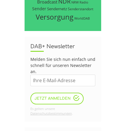
NDR
Broadcast
NRW
Radio
Sender
Sendernetz
Senderstandort
Versorgung
WorldDAB
DAB+ Newsletter
Melden Sie sich nun einfach und
schnell für unseren Newsletter
an.
JETZT ANMELDEN
Es gelten unsere
Datenschutzbestimmungen
.