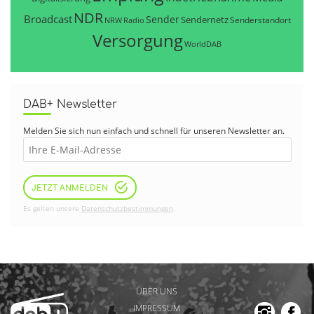
NDR
Broadcast
Sender
Sendernetz
Senderstandort
NRW
Radio
Versorgung
WorldDAB
DAB+ Newsletter
Melden Sie sich nun einfach und schnell für unseren Newsletter an.
JETZT ANMELDEN
Es gelten unsere
Datenschutzbestimmungen
.
ÜBER UNS
IMPRESSUM