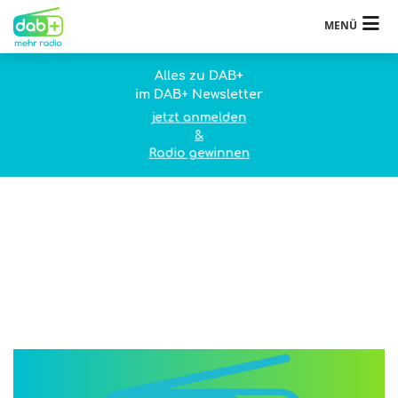
MENÜ
Alles zu DAB+
im DAB+ Newsletter
jetzt anmelden
&
Radio gewinnen