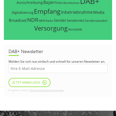
DAB+
Bayern
Ausschreibung
blm
Bundesmux
Empfang
Inbetriebnahme
Media
Digitalisierung
NDR
Broadcast
Sender
Sendernetz
Senderstandort
NRW
Radio
Versorgung
WorldDAB
DAB+ Newsletter
Melden Sie sich nun einfach und schnell für unseren Newsletter an.
JETZT ANMELDEN
Es gelten unsere
Datenschutzbestimmungen
.