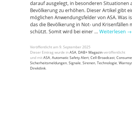
darauf ausgelegt, in besonderen Situationen 
Bevölkerung zu erhöhen. Dieser Artikel gibt e
möglichen Anwendungsfelder von ASA. Was ist 
das die Bevölkerung in Not- und Krisenfällen
schützt. Somit wird bei einer …
Weiterlesen
→
Veröffentlicht am
9
.
September
2025
Dieser Eintrag wurde in
ASA
,
DAB+ Magazin
veröffentlicht
und mit
ASA
,
Automatic Safety Alert
,
Cell-Broadcast
,
Consumer
Sicherheitsmeldungen
,
Signale
,
Sirenen
,
Technologie
,
Warnsy
Direktlink
.