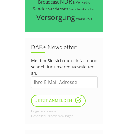
NDR
Broadcast
NRW
Radio
Sender
Sendernetz
Senderstandort
Versorgung
WorldDAB
DAB+ Newsletter
Melden Sie sich nun einfach und
schnell für unseren Newsletter
an.
JETZT ANMELDEN
Es gelten unsere
Datenschutzbestimmungen
.