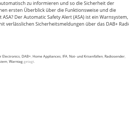
automatisch zu informieren und so die Sicherheit der
inen ersten Überblick über die Funktionsweise und die
ASA? Der Automatic Safety Alert (ASA) ist ein Warnsystem,
 mit verlässlichen Sicherheitsmeldungen über das DAB+ Rad
 Electronics
,
DAB+
,
Home Appliances
,
IFA
,
Not- und Krisenfällen
,
Radiosender
,
stem
,
Warntag
getagt.