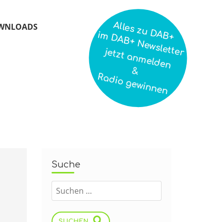
Alles zu DAB+
WNLOADS
im DAB+ Newsletter
jetzt anmelden
&
Radio gewinnen
Suche
SUCHEN