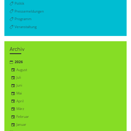
Politik
Pressemeldungen
Programm
Veranstaltung
Archiv
2026
August
Juli
Juni
Mai
April
März
Februar
Januar