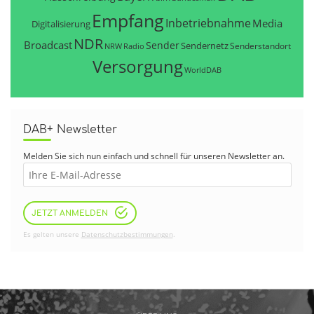
Empfang
Inbetriebnahme
Media
Digitalisierung
NDR
Broadcast
Sender
Sendernetz
Senderstandort
NRW
Radio
Versorgung
WorldDAB
DAB+ Newsletter
Melden Sie sich nun einfach und schnell für unseren Newsletter an.
JETZT ANMELDEN
Es gelten unsere
Datenschutzbestimmungen
.