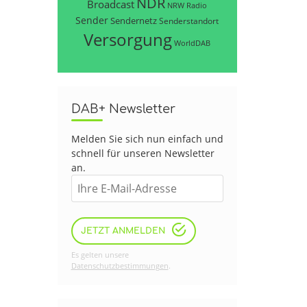
NDR
Broadcast
NRW
Radio
Sender
Sendernetz
Senderstandort
Versorgung
WorldDAB
DAB+ Newsletter
Melden Sie sich nun einfach und
schnell für unseren Newsletter
an.
JETZT ANMELDEN
Es gelten unsere
Datenschutzbestimmungen
.