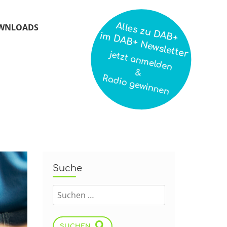
Alles zu DAB+
WNLOADS
im DAB+ Newsletter
jetzt anmelden
&
Radio gewinnen
Suche
SUCHEN