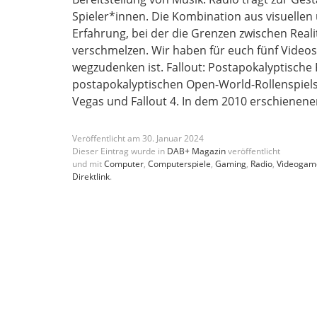
Spieler*innen. Die Kombination aus visuellen 
Erfahrung, bei der die Grenzen zwischen Reali
verschmelzen. Wir haben für euch fünf Video
wegzudenken ist. Fallout: Postapokalyptische 
postapokalyptischen Open-World-Rollenspiels 
Vegas und Fallout 4. In dem 2010 erschienene
Veröffentlicht am
30
.
Januar
2024
Dieser Eintrag wurde in
DAB+ Magazin
veröffentlicht
und mit
Computer
,
Computerspiele
,
Gaming
,
Radio
,
Videogam
Direktlink
.