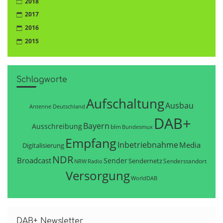
2018
2017
2016
2015
Schlagworte
Aufschaltung
Ausbau
Antenne Deutschland
DAB+
Bayern
Ausschreibung
blm
Bundesmux
Empfang
Inbetriebnahme
Media
Digitalisierung
NDR
Broadcast
Sender
Sendernetz
Senderstandort
NRW
Radio
Versorgung
WorldDAB
DAB+ Newsletter