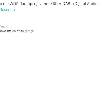
en die WDR Radioprogramme über DAB+ (Digital Audio
rlesen
→
entlicht
üdwestfalen
,
WDR
getagt.