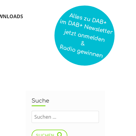
Alles zu DAB+
WNLOADS
im DAB+ Newsletter
jetzt anmelden
&
Radio gewinnen
Suche
SUCHEN