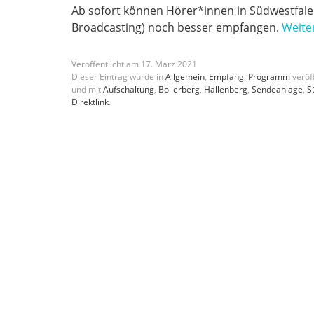
Ab sofort können Hörer*innen in Südwestfal
Broadcasting) noch besser empfangen.
Weite
Veröffentlicht am
17
.
März
2021
Dieser Eintrag wurde in
Allgemein
,
Empfang
,
Programm
veröff
und mit
Aufschaltung
,
Bollerberg
,
Hallenberg
,
Sendeanlage
,
S
Direktlink
.