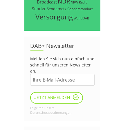
NDR
Broadcast
NRW
Radio
Sender
Sendernetz
Senderstandort
Versorgung
WorldDAB
DAB+ Newsletter
Melden Sie sich nun einfach und
schnell für unseren Newsletter
an.
JETZT ANMELDEN
Es gelten unsere
Datenschutzbestimmungen
.