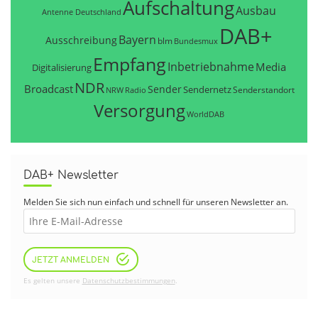
Aufschaltung
Ausbau
Antenne Deutschland
DAB+
Bayern
Ausschreibung
blm
Bundesmux
Empfang
Inbetriebnahme
Media
Digitalisierung
NDR
Broadcast
Sender
Sendernetz
Senderstandort
NRW
Radio
Versorgung
WorldDAB
DAB+ Newsletter
Melden Sie sich nun einfach und schnell für unseren Newsletter an.
JETZT ANMELDEN
Es gelten unsere
Datenschutzbestimmungen
.