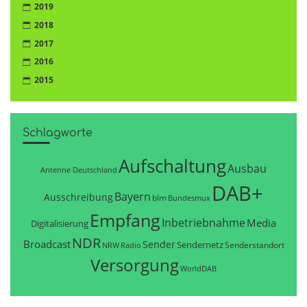
2019
2018
2017
2016
2015
Schlagworte
Aufschaltung
Ausbau
Antenne Deutschland
DAB+
Bayern
Ausschreibung
blm
Bundesmux
Empfang
Inbetriebnahme
Media
Digitalisierung
NDR
Broadcast
Sender
Sendernetz
Senderstandort
NRW
Radio
Versorgung
WorldDAB