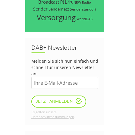
NDR
Broadcast
NRW
Radio
Sender
Sendernetz
Senderstandort
Versorgung
WorldDAB
DAB+ Newsletter
Melden Sie sich nun einfach und
schnell für unseren Newsletter
an.
JETZT ANMELDEN
Es gelten unsere
Datenschutzbestimmungen
.