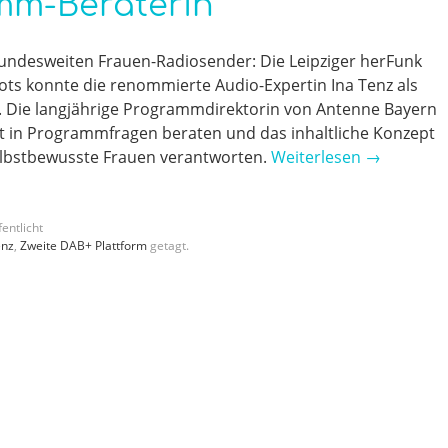
mm-Beraterin
undesweiten Frauen-Radiosender: Die Leipziger herFunk
ots konnte die renommierte Audio-Expertin Ina Tenz als
n. Die langjährige Programmdirektorin von Antenne Bayern
t in Programmfragen beraten und das inhaltliche Konzept
elbstbewusste Frauen verantworten.
Weiterlesen
→
entlicht
enz
,
Zweite DAB+ Plattform
getagt.