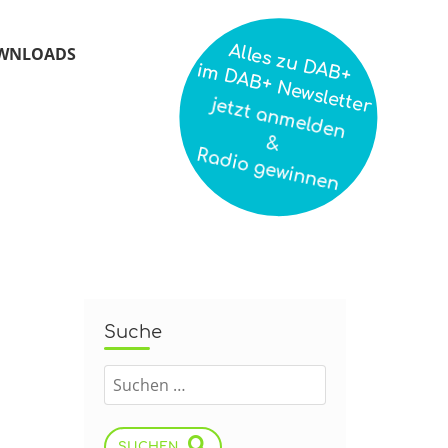
Alles zu DAB+
WNLOADS
im DAB+ Newsletter
jetzt anmelden
&
Radio gewinnen
Suche
SUCHEN