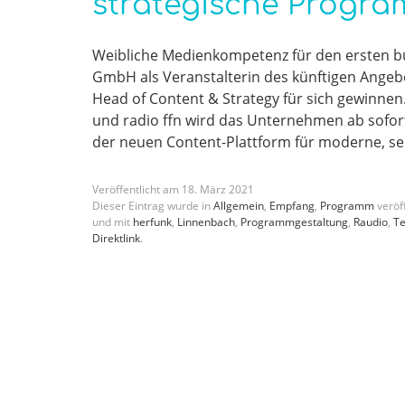
strategische Progra
Weibliche Medienkompetenz für den ersten b
GmbH als Veranstalterin des künftigen Angeb
Head of Content & Strategy für sich gewinne
und radio ffn wird das Unternehmen ab sofor
der neuen Content-Plattform für moderne, s
Veröffentlicht am
18
.
März
2021
Dieser Eintrag wurde in
Allgemein
,
Empfang
,
Programm
veröff
und mit
herfunk
,
Linnenbach
,
Programmgestaltung
,
Raudio
,
T
Direktlink
.