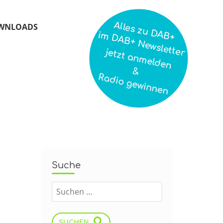
Alles zu DAB+
WNLOADS
im DAB+ Newsletter
jetzt anmelden
&
Radio gewinnen
Suche
SUCHEN