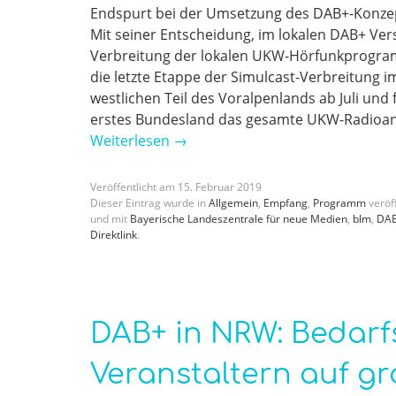
Endspurt bei der Umsetzung des DAB+-Konzep
Mit seiner Entscheidung, im lokalen DAB+ Vers
Verbreitung der lokalen UKW-Hörfunkprogram
die letzte Etappe der Simulcast-Verbreitung i
westlichen Teil des Voralpenlands ab Juli und f
erstes Bundesland das gesamte UKW-Radioang
Weiterlesen
→
Veröffentlicht am
15
.
Februar
2019
Dieser Eintrag wurde in
Allgemein
,
Empfang
,
Programm
veröff
und mit
Bayerische Landeszentrale für neue Medien
,
blm
,
DA
Direktlink
.
DAB+ in NRW: Bedarf
Veranstaltern auf gr