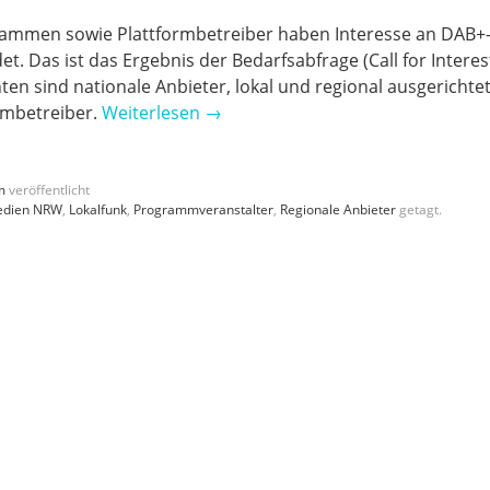
rammen sowie Plattformbetreiber haben Interesse an DAB+
. Das ist das Ergebnis der Bedarfsabfrage (Call for Interes
en sind nationale Anbieter, lokal und regional ausgerichte
rmbetreiber.
Weiterlesen
→
m
veröffentlicht
Medien NRW
,
Lokalfunk
,
Programmveranstalter
,
Regionale Anbieter
getagt.