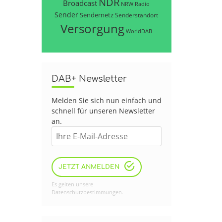
NDR
Broadcast
NRW
Radio
Sender
Sendernetz
Senderstandort
Versorgung
WorldDAB
DAB+ Newsletter
Melden Sie sich nun einfach und
schnell für unseren Newsletter
an.
JETZT ANMELDEN
Es gelten unsere
Datenschutzbestimmungen
.