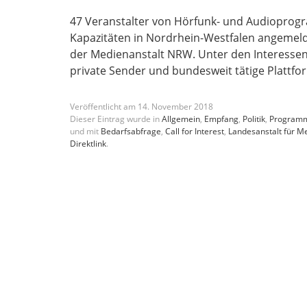
47 Veranstalter von Hörfunk- und Audioprog
Kapazitäten in Nordrhein-Westfalen angemeldet
der Medienanstalt NRW. Unter den Interessent
private Sender und bundesweit tätige Plattfo
Veröffentlicht am
14
.
November
2018
Dieser Eintrag wurde in
Allgemein
,
Empfang
,
Politik
,
Program
und mit
Bedarfsabfrage
,
Call for Interest
,
Landesanstalt für 
Direktlink
.