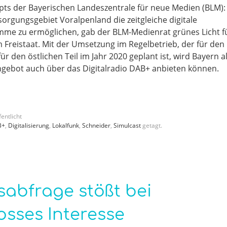
ts der Bayerischen Landeszentrale für neue Medien (BLM):
orgungsgebiet Voralpenland die zeitgleiche digitale
me zu ermöglichen, gab der BLM-Medienrat grünes Licht f
m Freistaat. Mit der Umsetzung im Regelbetrieb, der für den
ür den östlichen Teil im Jahr 2020 geplant ist, wird Bayern a
ebot auch über das Digitalradio DAB+ anbieten können.
entlicht
B+
,
Digitalisierung
,
Lokalfunk
,
Schneider
,
Simulcast
getagt.
sabfrage stößt bei
osses Interesse