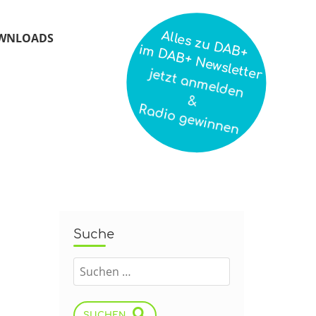
Alles zu DAB+
WNLOADS
im DAB+ Newsletter
jetzt anmelden
&
Radio gewinnen
Suche
SUCHEN