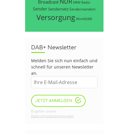
NDR
Broadcast
NRW
Radio
Sender
Sendernetz
Senderstandort
Versorgung
WorldDAB
DAB+ Newsletter
Melden Sie sich nun einfach und
schnell für unseren Newsletter
an.
JETZT ANMELDEN
Es gelten unsere
Datenschutzbestimmungen
.