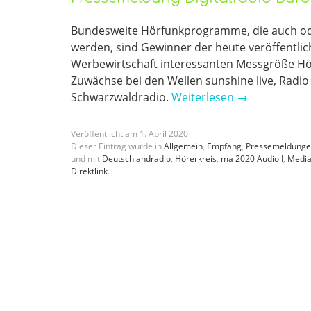
Bundesweite Hörfunkprogramme, die auch ode
werden, sind Gewinner der heute veröffentlich
Werbewirtschaft interessanten Messgröße Hör
Zuwächse bei den Wellen sunshine live, Radio
Schwarzwaldradio.
Weiterlesen
→
Veröffentlicht am
1
.
April
2020
Dieser Eintrag wurde in
Allgemein
,
Empfang
,
Pressemeldung
und mit
Deutschlandradio
,
Hörerkreis
,
ma 2020 Audio I
,
Media
Direktlink
.