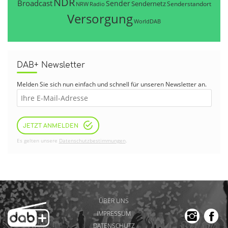
NDR
Broadcast
Sender
Sendernetz
Senderstandort
NRW
Radio
Versorgung
WorldDAB
DAB+ Newsletter
Melden Sie sich nun einfach und schnell für unseren Newsletter an.
JETZT ANMELDEN
Es gelten unsere
Datenschutzbestimmungen
.
ÜBER UNS
IMPRESSUM
DATENSCHUTZ